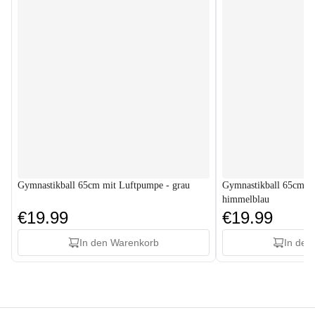
Gymnastikball 65cm mit Luftpumpe - grau
Gymnastikball 65cm m
himmelblau
€19.99
€19.99
In den Warenkorb
In den