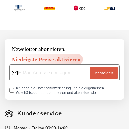
Footer
Newsletter abonnieren.
Niedrigste Preise aktivieren
Anmelden
Ich habe die
Datenschutzerklärung
und die
Allgemeinen
Geschäftsbedingungen
gelesen und akzeptiere sie
Kundenservice
Montag - Freitag 09:00-14:00