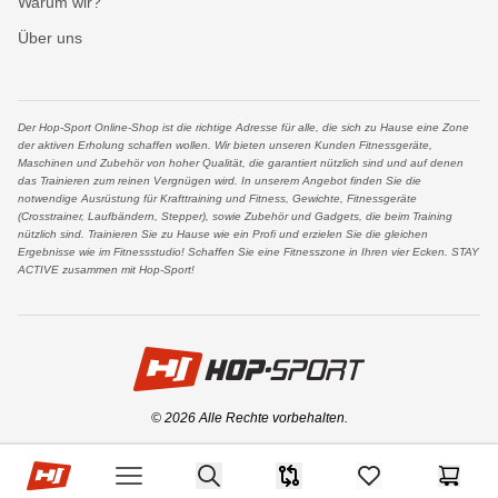
Warum wir?
Über uns
Der Hop-Sport Online-Shop ist die richtige Adresse für alle, die sich zu Hause eine Zone
der aktiven Erholung schaffen wollen. Wir bieten unseren Kunden Fitnessgeräte,
Maschinen und Zubehör von hoher Qualität, die garantiert nützlich sind und auf denen
das Trainieren zum reinen Vergnügen wird. In unserem Angebot finden Sie die
notwendige Ausrüstung für Krafttraining und Fitness, Gewichte, Fitnessgeräte
(Crosstrainer, Laufbändern, Stepper), sowie Zubehör und Gadgets, die beim Training
nützlich sind. Trainieren Sie zu Hause wie ein Profi und erzielen Sie die gleichen
Ergebnisse wie im Fitnessstudio! Schaffen Sie eine Fitnesszone in Ihren vier Ecken. STAY
ACTIVE zusammen mit Hop-Sport!
logo
© 2026 Alle Rechte vorbehalten.
Facebook
Instagram
YouTube
Hop-sport.at
Search
Produkt-Vergleichsliste
items in favorites,
Waren
Open menu