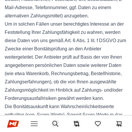
Mail-Adresse, Telefonnummer, ggf. Daten zu einem
alternativen Zahlungsmittel) anzugeben.
Um in solchen Fällen unser berechtigtes Interesse an der
Feststellung Ihrer Zahlungsfähigkeit zu wahren, werden
diese Daten von uns gemäß Art. 6 Abs. 1 lit. f DSGVO zum
Zwecke einer Bonitätsprüfung an den Anbieter
weitergeleitet. Der Anbieter prüft auf Basis der von Ihnen
angegebenen persönlichen Daten sowie weiterer Daten
(wie etwa Warenkorb, Rechnungsbetrag, Bestellhistorie,
Zahlungserfahrungen), ob die von Ihnen ausgewählte
Zahlungsmöglichkeit im Hinblick auf Zahlungs- und/oder
Forderungsausfallrisiken gewährt werden kann.
Die Bonitätsauskunft kann Wahrscheinlichkeitswerte
enthalten (sog. Score-Werte). Soweit Score-Werte in das
Hop-sport.at
Ergebnis der Bonitätsauskunft einfließen, haben sie ihre
Search
Produkt-Vergleichsliste
items in favorites,
Waren
Open menu
Grundlage in einem wissenschaftlich anerkannten