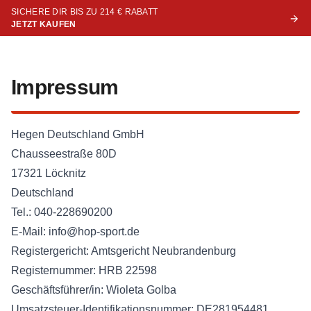
SICHERE DIR BIS ZU 214 € RABATT
JETZT KAUFEN
Impressum
Hegen Deutschland GmbH
Chausseestraße 80D
17321 Löcknitz
Deutschland
Tel.: 040-228690200
E-Mail:
info@hop-sport.de
Registergericht: Amtsgericht Neubrandenburg
Registernummer: HRB 22598
Geschäftsführer/in: Wioleta Golba
Umsatzsteuer-Identifikationsnummer: DE281954481