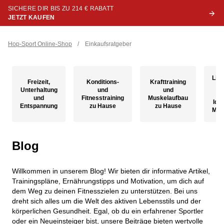
SICHERE DIR BIS ZU 214 € RABATT
JETZT KAUFEN
Hop-Sport Online-Shop
/
Einkaufsratgeber
Life
Freizeit,
Konditions-
Krafttraining
Ti
Unterhaltung
und
und
Tr
und
Fitnesstraining
Muskelaufbau
Ide
Entspannung
zu Hause
zu Hause
Moti
Blog
Willkommen in unserem Blog! Wir bieten dir informative Artikel,
Trainingspläne, Ernährungstipps und Motivation, um dich auf
dem Weg zu deinen Fitnesszielen zu unterstützen. Bei uns
dreht sich alles um die Welt des aktiven Lebensstils und der
körperlichen Gesundheit. Egal, ob du ein erfahrener Sportler
oder ein Neueinsteiger bist, unsere Beiträge bieten wertvolle