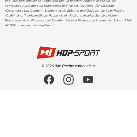
das Trainieren zum reinen Vergnügen wird. In unserem Angebot finden Sie die
notwendige Ausrüstung für Krafttraining und Fitness, Gewichte, Fitnessgeräte
(Crosstrainer, Laufbändern, Stepper), sowie Zubehör und Gadgets, die beim Training
nützlich sind. Trainieren Sie zu Hause wie ein Profi und erzielen Sie die gleichen
Ergebnisse wie im Fitnessstudio! Schaffen Sie eine Fitnesszone in Ihren vier Ecken. STAY
ACTIVE zusammen mit Hop-Sport!
logo
© 2026 Alle Rechte vorbehalten.
Facebook
Instagram
YouTube