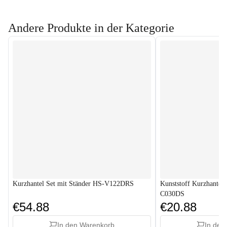
Andere Produkte in der Kategorie
Kurzhantel Set mit Ständer HS-V122DRS
Kunststoff Kurzhantel
C030DS
€54.88
€20.88
In den Warenkorb
In den