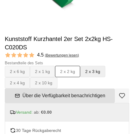
Kunststoff Kurzhantel 2er Set 2x2kg HS-
C020DS
Reviews
4.5
(
Bewertungen lesen
)
4.5 out of 5 stars
Bestandteile des Sets
2 x 6 kg
2 x 1 kg
2 x 2 kg
2 x 3 kg
2 x 4 kg
2 x 10 kg
Über die Verfügbarkeit benachrichtigen
Versand:
ab:
€0.00
30 Tage Rückgaberecht