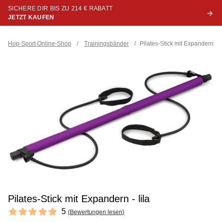
SICHERE DIR BIS ZU 214 € RABATT
JETZT KAUFEN
Hop-Sport Online-Shop
/
Trainingsbänder
/
Pilates-Stick mit Expandern - li
Pilates-Stick mit Expandern - lila
Reviews
5
(
Bewertungen lesen
)
5 out of 5 stars