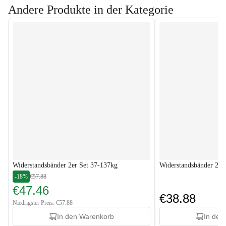
Andere Produkte in der Kategorie
Widerstandsbänder 2er Set 37-137kg
Widerstandsbänder 2er
-18%
€57.88
€47.46
€38.88
Niedrigster Preis: €57.88
In den Warenkorb
In den