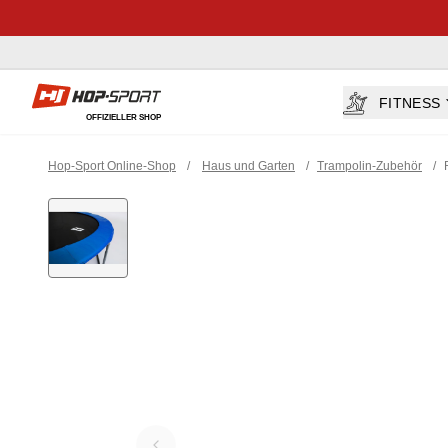
Hop-sport.at
FITNESS
OFFIZIELLER SHOP
Hop-Sport Online-Shop
/
Haus und Garten
/
Trampolin-Zubehör
/