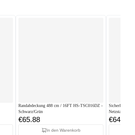
Randabdeckung 488 cm / 16FT HS-TSC016DZ -
Sicherheitsnet
Schwarz/Grün
Netzstangen
€65.88
€64.88
In den Warenkorb