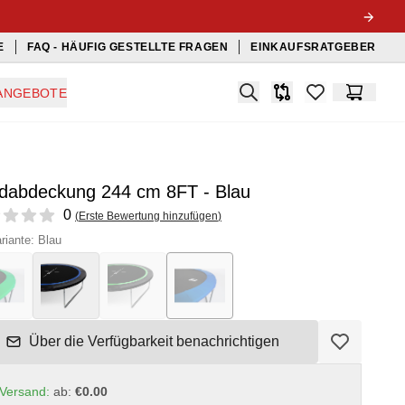
E
FAQ - HÄUFIG GESTELLTE FRAGEN
EINKAUFSRATGEBER
Search
ANGEBOTE
Produkt-Vergleichslis
items in favorit
Warenko
dabdeckung 244 cm 8FT - Blau
ews
0
(
Erste Bewertung hinzufügen
)
riante: Blau
Über die Verfügbarkeit benachrichtigen
Versand:
ab:
€0.00