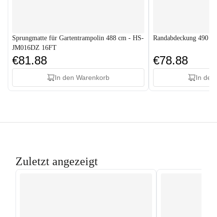
Sprungmatte für Gartentrampolin 488 cm - HS-
Randabdeckung 490 c
JM016DZ 16FT
€81.88
€78.88
In den Warenkorb
In den
Zuletzt angezeigt