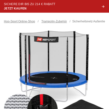
SICHERE DIR BIS ZU 214 € RABATT
JETZT KAUFEN
Hop-Sport Online-Shop
/
Trampolin-Zubehör
/
Sicherheitsnetz Außenliege