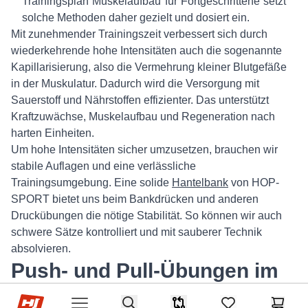
Trainingsplan Muskelaufbau für Fortgeschrittene setzt
solche Methoden daher gezielt und dosiert ein.
Mit zunehmender Trainingszeit verbessert sich durch
wiederkehrende hohe Intensitäten auch die sogenannte
Kapillarisierung, also die Vermehrung kleiner Blutgefäße
in der Muskulatur. Dadurch wird die Versorgung mit
Sauerstoff und Nährstoffen effizienter. Das unterstützt
Kraftzuwächse, Muskelaufbau und Regeneration nach
harten Einheiten.
Um hohe Intensitäten sicher umzusetzen, brauchen wir
stabile Auflagen und eine verlässliche
Trainingsumgebung. Eine solide
Hantelbank
von HOP-
SPORT bietet uns beim Bankdrücken und anderen
Druckübungen die nötige Stabilität. So können wir auch
schwere Sätze kontrolliert und mit sauberer Technik
absolvieren.
Push- und Pull-Übungen im
Split-Trainingsplan gezielt
Hop-sport.at
Search