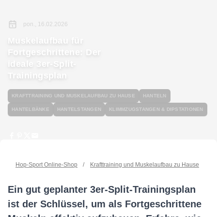
pon., 16.02.2026
Muskelaufbau für
Fortgeschrittene: Der
ideale 3er-Split-
Trainingsplan
KRAFTTRAINING UND MUSKELAUFBAU ZU HAUSE
HANTELN
HANTELBÄNKE
HANTELSTANGEN
KLIMMZUGSTANGEN & DIPSTATIONEN
Hop-Sport Online-Shop
/
Krafttraining und Muskelaufbau zu Hause
/
Mu
Ein gut geplanter 3er-Split-Trainingsplan
ist der Schlüssel, um als Fortgeschrittene