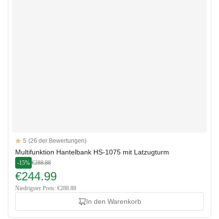
Reviews
5
(26 der Bewertungen)
5 out of 5 stars
Multifunktion Hantelbank HS-1075 mit Latzugturm
-15%
€288.88
€244.99
Niedrigster Preis: €288.88
In den Warenkorb