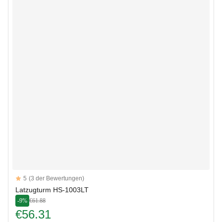
Reviews
5
(3 der Bewertungen)
5 out of 5 stars
Latzugturm HS-1003LT
-9%
€61.88
€56.31