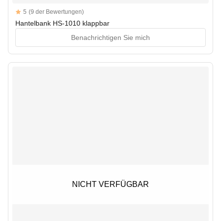
Reviews
5
(9 der Bewertungen)
5 out of 5 stars
Hantelbank HS-1010 klappbar
Benachrichtigen Sie mich
NICHT VERFÜGBAR
NICHT VERFÜGBAR