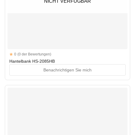
NICHT VERFÜGBAR
NICHT VERFÜGBAR
Reviews
0
(0 der Bewertungen)
Hantelbank HS-2085HB
Benachrichtigen Sie mich