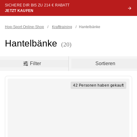
SICHERE DIR BIS ZU 214 € RABATT
JETZT KAUFEN
Hop-Sport Online-Shop
/
Krafttraining
/
Hantelbänke
Hantelbänke
(20)
oduct filters
Filter
Sortieren
42 Personen haben gekauft