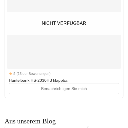
NICHT VERFÜGBAR
NICHT VERFÜGBAR
Reviews
5
(13 der Bewertungen)
5 out of 5 stars
Hantelbank HS-2030HB klappbar
Benachrichtigen Sie mich
Aus unserem Blog