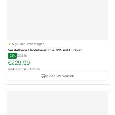
Reviews
5
(26 der Bewertungen)
5 out of 5 stars
Verstellbare Hantelbank HS-1095 mit Curlpult
-21%
€292.88
€229.99
Niedrigster Preis: €292.88
In den Warenkorb