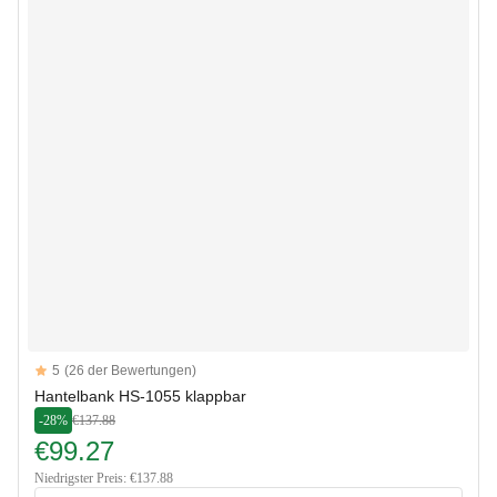
Reviews
5
(26 der Bewertungen)
5 out of 5 stars
Hantelbank HS-1055 klappbar
-28%
€137.88
€99.27
Niedrigster Preis: €137.88