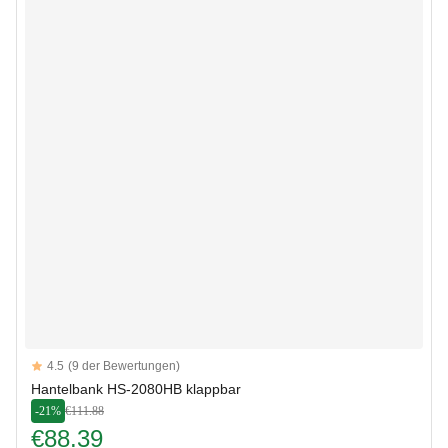
Reviews
4.5
(9 der Bewertungen)
4.5 out of 5 stars
Hantelbank HS-2080HB klappbar
-21%
€111.88
€88.39