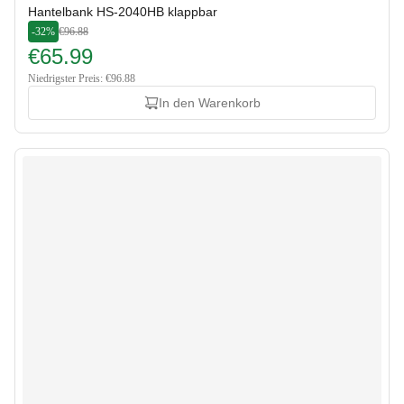
Hantelbank HS-2040HB klappbar
-32%
€96.88
€65.99
Niedrigster Preis: €96.88
In den Warenkorb