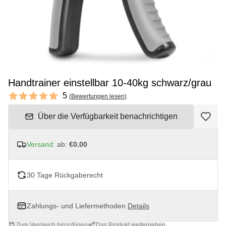
Handtrainer einstellbar 10-40kg schwarz/grau
Reviews
5
(
Bewertungen lesen
)
5 out of 5 stars
Über die Verfügbarkeit benachrichtigen
Versand:
ab:
€0.00
30 Tage Rückgaberecht
Zahlungs- und Liefermethoden
Details
Zum Vergleich hinzufügen
Das Produkt weitergeben