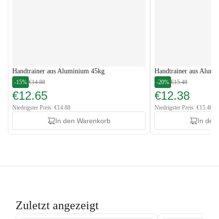
Handtrainer aus Aluminium 45kg
Handtrainer aus Alum
-15%
€14.88
-20%
€15.48
€12.65
€12.38
Niedrigster Preis: €14.88
Niedrigster Preis: €15.48
In den Warenkorb
In den
Zuletzt angezeigt