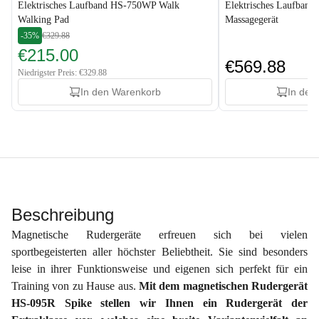
Elektrisches Laufband HS-750WP Walk
Elektrisches Laufban
Walking Pad
Massagegerät
-35%
€329.88
€215.00
€569.88
Niedrigster Preis: €329.88
In den Warenkorb
In den
Beschreibung
Magnetische Rudergeräte erfreuen sich bei vielen
sportbegeisterten aller höchster Beliebtheit. Sie sind besonders
leise in ihrer Funktionsweise und eigenen sich perfekt für ein
Training von zu Hause aus.
Mit dem magnetischen Rudergerät
HS-095R Spike stellen wir Ihnen ein Rudergerät der