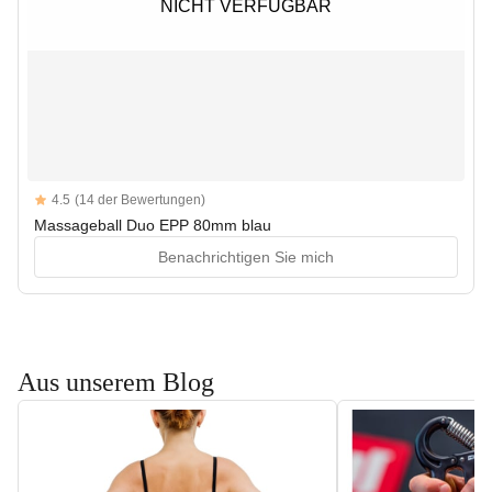
NICHT VERFÜGBAR
NICHT VERFÜGBAR
Reviews
4.5
(14 der Bewertungen)
4.5 out of 5 stars
Massageball Duo EPP 80mm blau
Benachrichtigen Sie mich
Aus unserem Blog