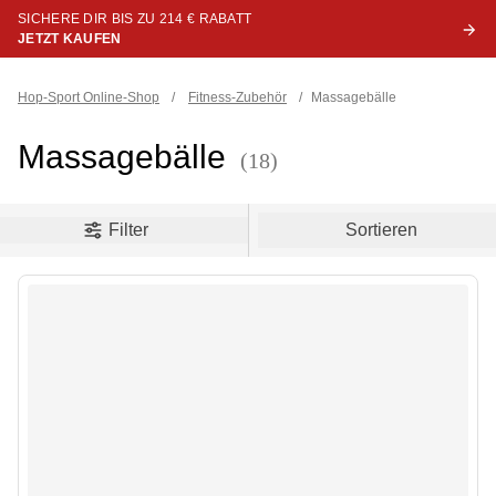
SICHERE DIR BIS ZU 214 € RABATT
JETZT KAUFEN
Hop-Sport Online-Shop
/
Fitness-Zubehör
/
Massagebälle
Massagebälle
(18)
oduct filters
Filter
Sortieren