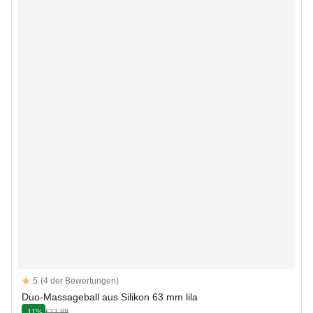
Reviews
5
(4 der Bewertungen)
5 out of 5 stars
Duo-Massageball aus Silikon 63 mm lila
-11%
€13.88