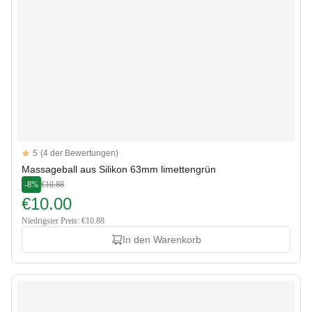
Reviews
5
(4 der Bewertungen)
5 out of 5 stars
Massageball aus Silikon 63mm limettengrün
-8%
€10.88
€10.00
Niedrigster Preis: €10.88
In den Warenkorb