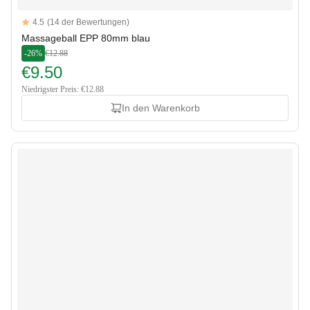
Reviews
4.5
(14 der Bewertungen)
4.5 out of 5 stars
Massageball EPP 80mm blau
-26%
€12.88
€9.50
Niedrigster Preis: €12.88
In den Warenkorb