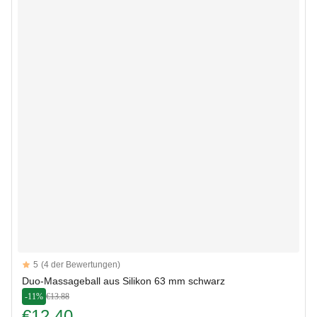
Reviews
5
(4 der Bewertungen)
5 out of 5 stars
Duo-Massageball aus Silikon 63 mm schwarz
-11%
€13.88
€12.40