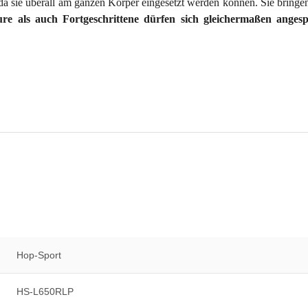
 da sie überall am ganzen Körper eingesetzt werden können. Sie bring
re als auch Fortgeschrittene dürfen sich gleichermaßen angesp
Hop-Sport
HS-L650RLP