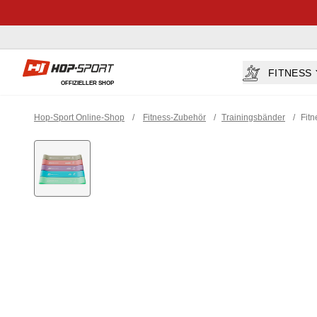
Hop-sport.at
FITNESS
OFFIZIELLER SHOP
Hop-Sport Online-Shop
/
Fitness-Zubehör
/
Trainingsbänder
/
Fit