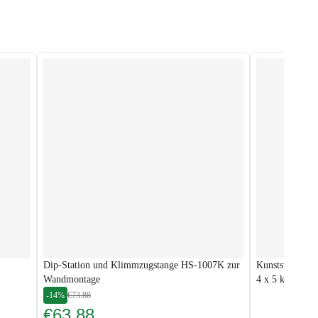
Dip-Station und Klimmzugstange HS-1007K zur
Kunststoff Han
Wandmontage
4 x 5 kg
-14%
€73.88
€63.88