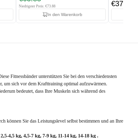
€37.88
Niedrigster Preis: €73.88
In den Warenkorb
iese Fitnessbänder unterstützen Sie bei den verschiedensten
iter, um sich vor dem Krafttraining optimal aufzuwärmen.
iederum bedeutet, dass Ihre Muskeln sich während des
rch können Sie das Leistungslevel selbst bestimmen und an Ihre
:
2,5-4,5 kg, 4,5-7 kg, 7-9 kg, 11-14 kg, 14-18 kg .