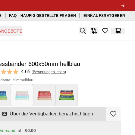
E
FAQ - HÄUFIG GESTELLTE FRAGEN
EINKAUFSRATGEBER
Search
ANGEBOTE
Produkt-Vergleichslis
items in favorit
Warenko
nessbänder 600x50mm hellblau
ews
4.65
(
Bewertungen lesen
)
t of 5 stars
riante: Himmelblau
Über die Verfügbarkeit benachrichtigen
Versand:
ab:
€0.00