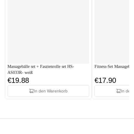
Massagebälle set + Faszienrolle set HS-
Fitness-Set Massagebäl
AS033R- weiß
€19.88
€17.90
In den Warenkorb
In den