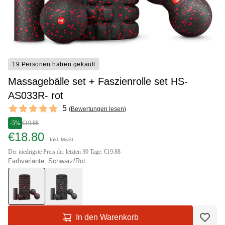
19 Personen haben gekauft
Massagebälle set + Faszienrolle set HS-
AS033R- rot
Reviews
5
(
Bewertungen lesen
)
5 out of 5 stars
-5%
€19.88
€18.80
Inkl. MwSt.
Der niedrigste Preis der letzten 30 Tage: €19.88
Farbvariante: Schwarz/Rot
In den Warenkorb