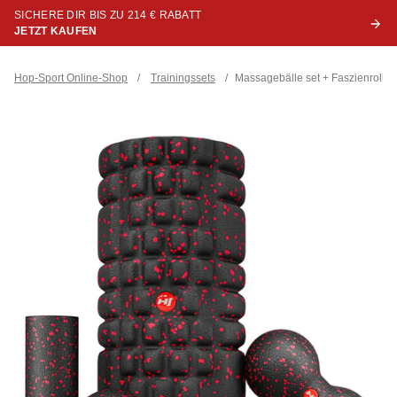
SICHERE DIR BIS ZU 214 € RABATT
JETZT KAUFEN
Hop-Sport Online-Shop
/
Trainingssets
/
Massagebälle set + Faszienrolle