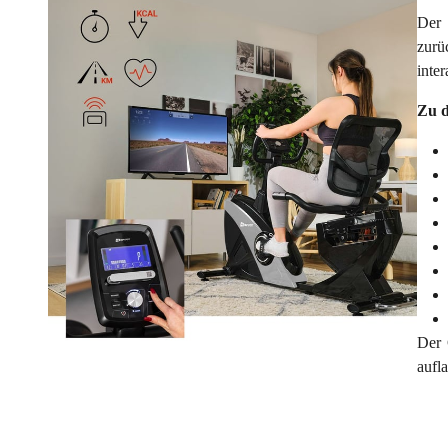
Der 
zurü
inte
Zu d
Der 
aufl