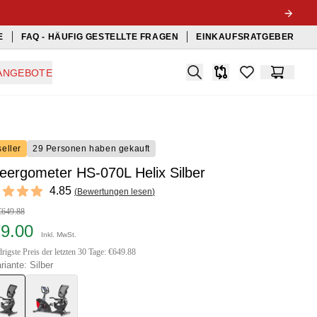
E
FAQ - HÄUFIG GESTELLTE FRAGEN
EINKAUFSRATGEBER
Search
ANGEBOTE
Produkt-Vergleichslis
items in favorit
Warenko
eller
29 Personen haben gekauft
eergometer HS-070L Helix Silber
ews
4.85
(
Bewertungen lesen
)
t of 5 stars
€649.88
79.00
Inkl. MwSt.
rigste Preis der letzten 30 Tage: €649.88
riante: Silber