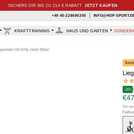
SICHERE DIR BIS ZU 214 € RABATT
JETZT KAUFEN
+49 40-228690200
INFO@HOP-SPORT.D
KRAFTTRAINING
HAUS UND GARTEN
SONDER
gometer HS-070L Helix Silber
Bests
Lieg
Revi
4.85 ou
-26%
€4
Der nied
Farbva