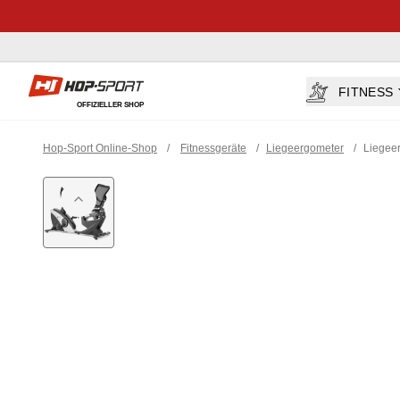
Hop-sport.at
FITNESS
OFFIZIELLER SHOP
Hop-Sport Online-Shop
/
Fitnessgeräte
/
Liegeergometer
/
Liegeer