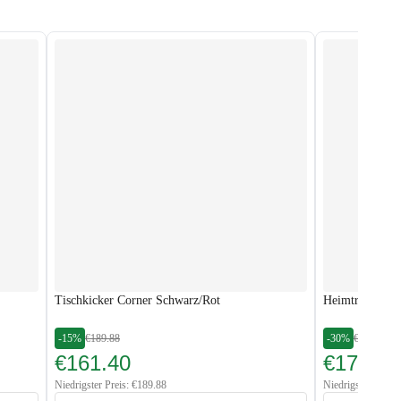
Tischkicker Corner Schwarz/Rot
Heimtrainer H
-15%
€189.88
-30%
€249.88
€161.40
€174.00
Niedrigster Preis: €189.88
Niedrigster Preis: