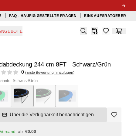
E
FAQ - HÄUFIG GESTELLTE FRAGEN
EINKAUFSRATGEBER
Search
ANGEBOTE
Produkt-Vergleichslis
items in favorit
Warenko
dabdeckung 244 cm 8FT - Schwarz/Grün
ews
0
(
Erste Bewertung hinzufügen
)
riante: Schwarz/Grün
Über die Verfügbarkeit benachrichtigen
Versand:
ab:
€0.00