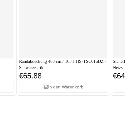
Randabdeckung 488 cm / 16FT HS-TSC016DZ -
Sicherheitsnet
Schwarz/Grün
Netzstangen
€65.88
€64.88
In den Warenkorb