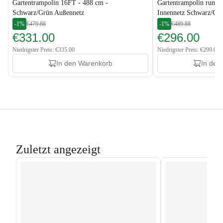
Gartentrampolin 16FT - 488 cm -
Gartentrampolin rund 
Schwarz/Grün Außennetz
Innennetz Schwarz/Gr
-1%
€479.88
-1%
€489.88
€331.00
€296.00
Niedrigster Preis: €335.00
Niedrigster Preis: €299.00
In den Warenkorb
In den
Zuletzt angezeigt