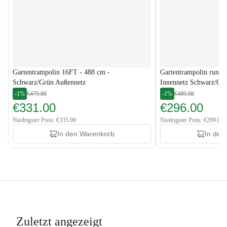
Gartentrampolin 16FT - 488 cm -
Gartentrampolin rund 
Schwarz/Grün Außennetz
Innennetz Schwarz/Gr
-1%
€479.88
-1%
€489.88
€331.00
€296.00
Niedrigster Preis: €335.00
Niedrigster Preis: €299.00
In den Warenkorb
In den
Zuletzt angezeigt