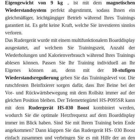
Eigengewicht von 9 kg
, ist mit dem
magnetischen
Wiederstandsystem
perfekt abgestimmt, sodass Ihnen ein
gleichmäßiger, leichtgängiger Betrieb während Ihres Trainings
garantiert ist. Es geht keine Kraft, welche Sie investieren sinnlos
verloren.
Das Rudergerät wurde mit einem multifunktionalem Boarddisplay
ausgestattet, auf welchem Sie Trainingszeit, Anzahl der
Wiederholungen und Kalorienverbrauch während Ihres Trainings
ablesen können. Passen Sie Ihr Training individuell an Ihr
Eigenes können an, denn mit der
10-stufigen
Wiederstandsregulierung
geben Sie das Trainingslevel vor. Die
rutschfesten Beinfixierer sorgen dafür, dass Ihre Beine bei der
Vor- und Rückwärtsbewegung mit dem Rollsitz immer auf der
gleichen Position bleiben. Der Telemetriegürtel HS-P095SR kann
mit dem
Rudergerät HS-030 Boost
kombiniert werden,
wodurch Sie die optimale Herzfrequenz auf dem Boarddisplay
immer im Blick haben. Sind Sie mit Ihrem Training beim Ende
angekommen? Dann klappen Sie das Rudergerät HS- 030 Boost
einfach zusammen und verbringen Sie es mit Hilfe der an den