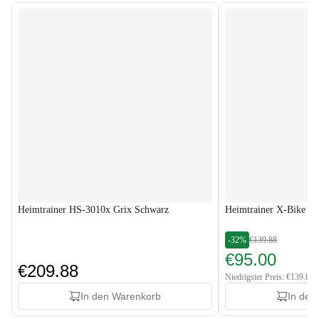
Heimtrainer HS-3010x Grix Schwarz
Heimtrainer X-Bike H
-32%
€139.88
€95.00
€209.88
Niedrigster Preis: €139.88
In den Warenkorb
In den