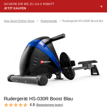
SICHERE DIR BIS ZU 214 € RABATT
JETZT KAUFEN
Hop-Sport Online-Shop
/
Rudergeräte
/
Rudergerät HS-030R Boost Blau
Rudergerät HS-030R Boost Blau
Reviews
4.8
(
Bewertungen lesen
)
4.8 out of 5 stars