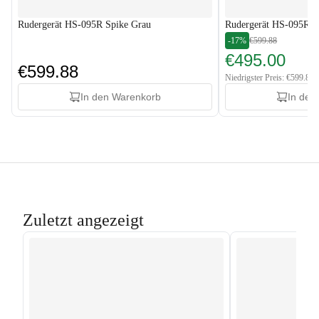
Rudergerät HS-095R Spike Grau
Rudergerät HS-095R S
-17%
€599.88
€495.00
€599.88
Niedrigster Preis: €599.88
In den Warenkorb
In den
Zuletzt angezeigt