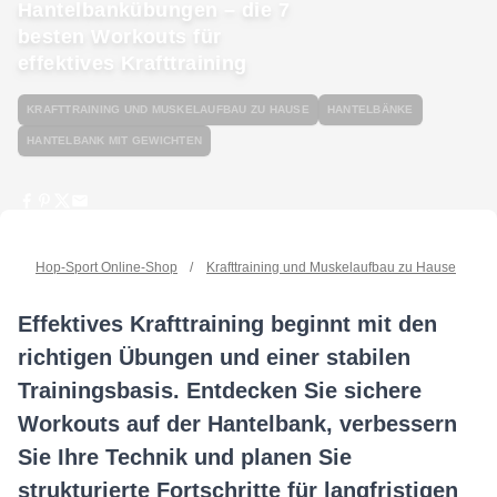
Hantelbankübungen – die 7
besten Workouts für
effektives Krafttraining
KRAFTTRAINING UND MUSKELAUFBAU ZU HAUSE
HANTELBÄNKE
HANTELBANK MIT GEWICHTEN
Hop-Sport Online-Shop
/
Krafttraining und Muskelaufbau zu Hause
/
Ha
Effektives Krafttraining beginnt mit den
richtigen Übungen und einer stabilen
Trainingsbasis. Entdecken Sie sichere
Workouts auf der Hantelbank, verbessern
Sie Ihre Technik und planen Sie
strukturierte Fortschritte für langfristigen