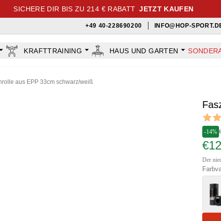
SICHERE DIR BIS ZU 214 € RABATT
JETZT KAUFEN
+49 40-228690200
INFO@HOP-SPORT.D
KRAFTTRAINING
HAUS UND GARTEN
SONDER
nrolle aus EPP 33cm schwarz/weiß
Fas
Revi
5 out o
-14%
€1
Der nied
Farbva