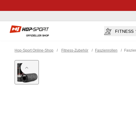
Hop-sport.at
FITNESS
OFFIZIELLER SHOP
Hop-Sport Online-Shop
/
Fitness-Zubehör
/
Faszienrollen
/
Faszie