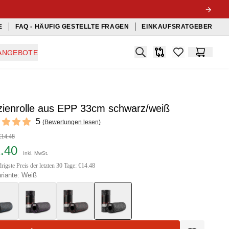
E
FAQ - HÄUFIG GESTELLTE FRAGEN
EINKAUFSRATGEBER
Search
ANGEBOTE
Produkt-Vergleichslis
items in favorit
Warenko
zienrolle aus EPP 33cm schwarz/weiß
ews
5
(
Bewertungen lesen
)
f 5 stars
€14.48
2.40
Inkl. MwSt.
rigste Preis der letzten 30 Tage: €14.48
riante: Weiß