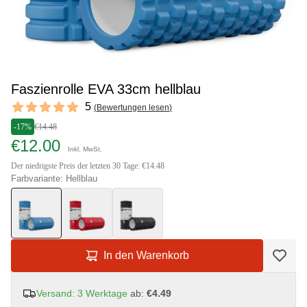
Faszienrolle EVA 33cm hellblau
Reviews
5
(
Bewertungen lesen
)
5 out of 5 stars
-17%
€14.48
€12.00
Inkl. MwSt.
Der niedrigste Preis der letzten 30 Tage: €14.48
Farbvariante: Hellblau
In den Warenkorb
Versand: 3 Werktage
ab:
€4.49