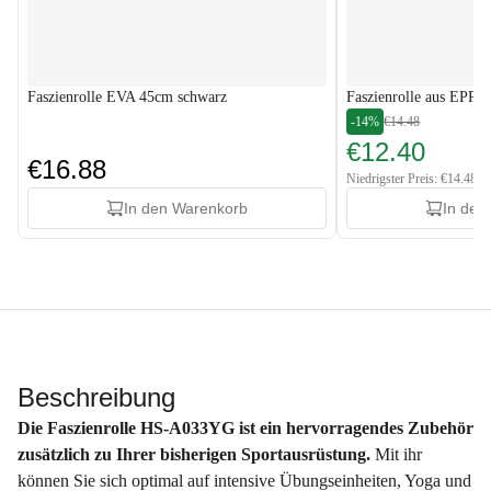
Faszienrolle EVA 45cm schwarz
Faszienrolle aus EPP 
-14%
€14.48
€12.40
€16.88
Niedrigster Preis: €14.48
In den Warenkorb
In den
Beschreibung
Die Faszienrolle HS-A033YG ist ein hervorragendes Zubehör
zusätzlich zu Ihrer bisherigen Sportausrüstung.
Mit ihr
können Sie sich optimal auf intensive Übungseinheiten, Yoga und