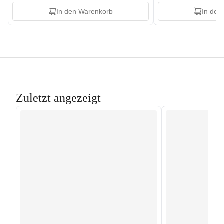
In den Warenkorb
In den
Zuletzt angezeigt