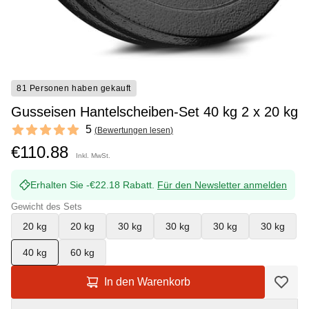
81 Personen haben gekauft
Gusseisen Hantelscheiben-Set 40 kg 2 x 20 kg
Reviews
5
(
Bewertungen lesen
)
5 out of 5 stars
€110.88
Inkl. MwSt.
Erhalten Sie -€22.18 Rabatt.
Für den Newsletter anmelden
Gewicht des Sets
20 kg
20 kg
30 kg
30 kg
30 kg
30 kg
40 kg
60 kg
In den Warenkorb