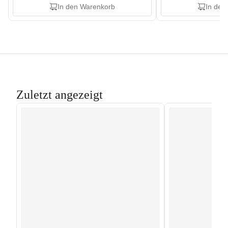
In den Warenkorb
In den
Zuletzt angezeigt