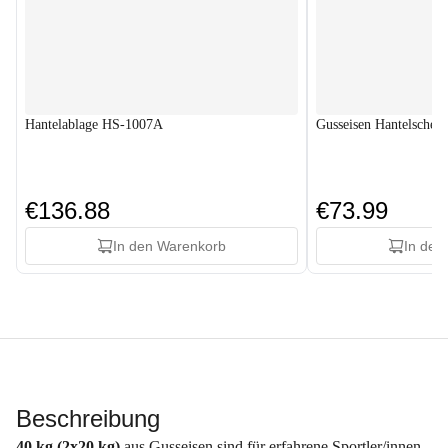
Hantelablage HS-1007A
Gusseisen Hantelscheib
€136.88
€73.99
In den Warenkorb
In den
Beschreibung
40 kg (2x20 kg)
aus Gusseisen sind für erfahrene Sportler/innen,