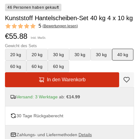
46 Personen haben gekauft
Kunststoff Hantelscheiben-Set 40 kg 4 x 10 kg
Reviews
5
(
Bewertungen lesen
)
5 out of 5 stars
€55.88
Inkl. MwSt.
Gewicht des Sets
20 kg
20 kg
30 kg
30 kg
30 kg
40 kg
60 kg
60 kg
60 kg
In den Warenkorb
Versand: 3 Werktage
ab:
€14.99
30 Tage Rückgaberecht
Zahlungs- und Liefermethoden
Details