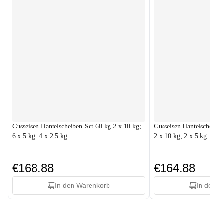
Gusseisen Hantelscheiben-Set 60 kg 2 x 10 kg;
Gusseisen Hantelscheib
6 x 5 kg; 4 x 2,5 kg
2 x 10 kg; 2 x 5 kg
€168.88
€164.88
In den Warenkorb
In den