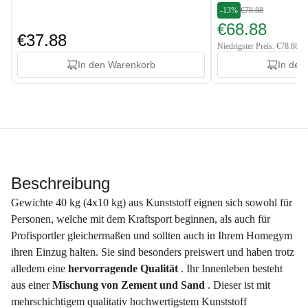
-13%
€78.88
€68.88
€37.88
Niedrigster Preis: €78.88
In den Warenkorb
In den
Beschreibung
Gewichte 40 kg (4x10 kg) aus Kunststoff eignen sich sowohl für
Personen, welche mit dem Kraftsport beginnen, als auch für
Profisportler gleichermaßen und sollten auch in Ihrem Homegym
ihren Einzug halten. Sie sind besonders preiswert und haben trotz
alledem eine
hervorragende Qualität
. Ihr Innenleben besteht
aus einer
Mischung von Zement und Sand
. Dieser ist mit
mehrschichtigem qualitativ hochwertigstem Kunststoff