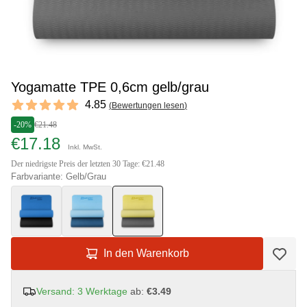
Yogamatte TPE 0,6cm gelb/grau
Reviews
4.85
(
Bewertungen lesen
)
4.85 out of 5 stars
-20%
€21.48
€17.18
Inkl. MwSt.
Der niedrigste Preis der letzten 30 Tage: €21.48
Farbvariante: Gelb/Grau
In den Warenkorb
Versand: 3 Werktage
ab:
€3.49