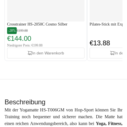
Crosstrainer HS-2050C Cosmo Silber
Pilates-Stick mit Expan
-28%
€199.88
€144.00
€13.88
Niedrigster Preis: €199.88
In den Warenkorb
In den
Beschreibung
Mit der Yogamatte HS-T006GM von Hop-Sport können Sie Ihr
Training noch bequemer und sicherer machen. Die Matte hat
einen reichen Anwendungsbereich, also kann bei
Yoga, Fitness,