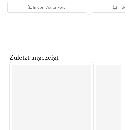
In den Warenkorb
In den
Zuletzt angezeigt