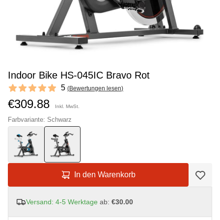
Indoor Bike HS-045IC Bravo Rot
Reviews
5
(
Bewertungen lesen
)
5 out of 5 stars
€309.88
Inkl. MwSt.
Farbvariante: Schwarz
In den Warenkorb
Versand: 4-5 Werktage
ab:
€30.00