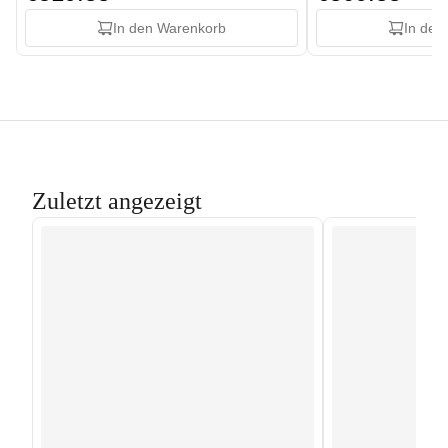
In den Warenkorb
In den
Zuletzt angezeigt