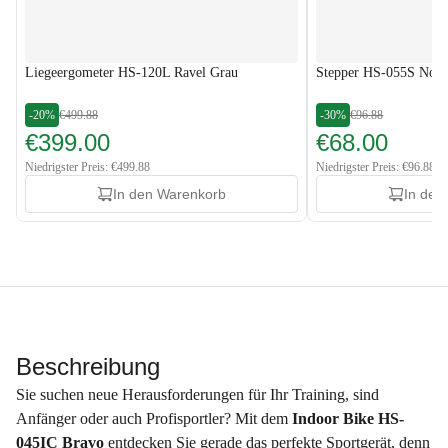
Liegeergometer HS-120L Ravel Grau
Stepper HS-055S Nobl
-20%
€499.88
-30%
€96.88
€399.00
€68.00
Niedrigster Preis: €499.88
Niedrigster Preis: €96.88
In den Warenkorb
In den
Beschreibung
Sie suchen neue Herausforderungen für Ihr Training, sind
Anfänger oder auch Profisportler? Mit dem
Indoor Bike HS-
045IC Bravo
entdecken Sie gerade das perfekte Sportgerät, denn