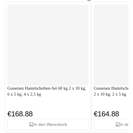
Gusseisen Hantelscheiben-Set 60 kg 2 x 10 kg;
Gusseisen Hantelscheib
6 x 5 kg; 4 x 2,5 kg
2 x 10 kg; 2 x 5 kg
€168.88
€164.88
In den Warenkorb
In den