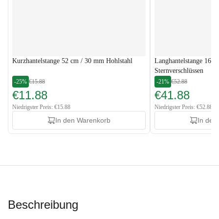
Kurzhantelstange 52 cm / 30 mm Hohlstahl
Langhantelstange 167 
Sternverschlüssen
-25%
€15.88
-21%
€52.88
€11.88
€41.88
Niedrigster Preis: €15.88
Niedrigster Preis: €52.88
In den Warenkorb
In den
Beschreibung