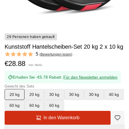
29 Personen haben gekauft
Kunststoff Hantelscheiben-Set 20 kg 2 x 10 kg
Reviews
5
(
Bewertungen lesen
)
5 out of 5 stars
€28.88
Inkl. MwSt.
Erhalten Sie -€5.78 Rabatt.
Für den Newsletter anmelden
Gewicht des Sets
20 kg
20 kg
30 kg
30 kg
30 kg
40 kg
60 kg
60 kg
60 kg
In den Warenkorb