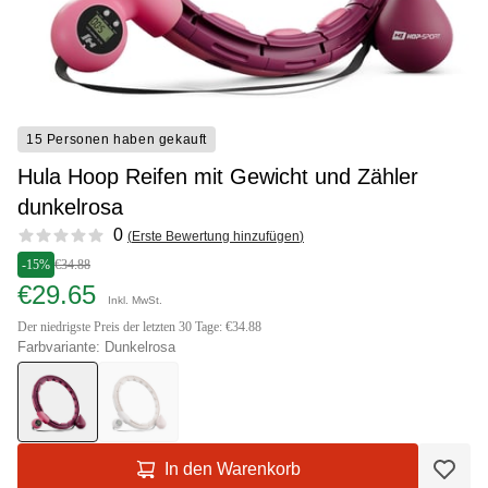
15 Personen haben gekauft
Hula Hoop Reifen mit Gewicht und Zähler
dunkelrosa
Reviews
0
(
Erste Bewertung hinzufügen
)
-15%
€34.88
€29.65
Inkl. MwSt.
Der niedrigste Preis der letzten 30 Tage: €34.88
Farbvariante: Dunkelrosa
In den Warenkorb