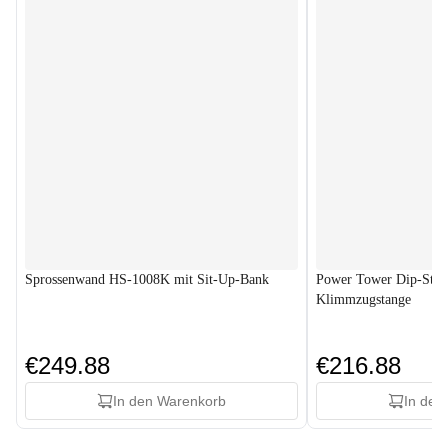
Sprossenwand HS-1008K mit Sit-Up-Bank
Power Tower Dip-Stat
Klimmzugstange
€249.88
€216.88
In den Warenkorb
In den