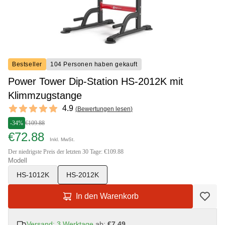
Bestseller
104 Personen haben gekauft
Power Tower Dip-Station HS-2012K mit
Klimmzugstange
Reviews
4.9
(
Bewertungen lesen
)
4.9 out of 5 stars
-34%
€109.88
€72.88
Inkl. MwSt.
Der niedrigste Preis der letzten 30 Tage: €109.88
Modell
HS-1012K
HS-2012K
In den Warenkorb
Versand: 3 Werktage
ab:
€7.49