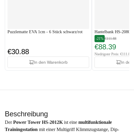
Puzzlematte EVA 1cm - 6 Stück schwarz/rot
Hantelbank HS-2080HB
-21%
€111.88
€88.39
€30.88
Niedrigster Preis: €111.88
In den Warenkorb
In den
Beschreibung
Der
Power Tower HS-2012K
ist eine
multifunktionale
Trainingsstation
mit einer Multigriff Klimmzugstange, Dip-