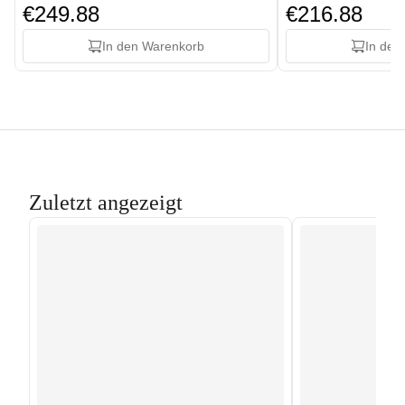
€249.88
€216.88
In den Warenkorb
In den
Zuletzt angezeigt