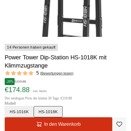
14 Personen haben gekauft
Power Tower Dip-Station HS-1018K mit
Klimmzugstange
Reviews
5
(
Bewertungen lesen
)
5 out of 5 stars
-20%
€219.88
€174.88
Inkl. MwSt.
Der niedrigste Preis der letzten 30 Tage: €219.88
Modell
HS-1016K
HS-1018K
In den Warenkorb