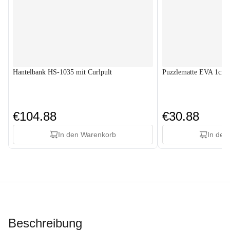
Hantelbank HS-1035 mit Curlpult
Puzzlematte EVA 1cm -
€104.88
€30.88
In den Warenkorb
In den
Beschreibung