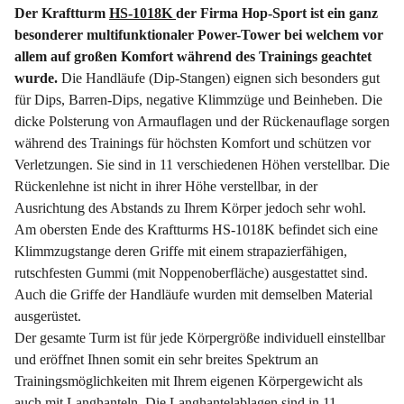
Der Kraftturm
HS-1018K
der Firma Hop-Sport ist ein ganz
besonderer multifunktionaler Power-Tower bei welchem vor
allem auf großen Komfort während des Trainings geachtet
wurde.
Die Handläufe (Dip-Stangen) eignen sich besonders gut
für Dips, Barren-Dips, negative Klimmzüge und Beinheben. Die
dicke Polsterung von Armauflagen und der Rückenauflage sorgen
während des Trainings für höchsten Komfort und schützen vor
Verletzungen. Sie sind in 11 verschiedenen Höhen verstellbar. Die
Rückenlehne ist nicht in ihrer Höhe verstellbar, in der
Ausrichtung des Abstands zu Ihrem Körper jedoch sehr wohl.
Am obersten Ende des Kraftturms HS-1018K befindet sich eine
Klimmzugstange deren Griffe mit einem strapazierfähigen,
rutschfesten Gummi (mit Noppenoberfläche) ausgestattet sind.
Auch die Griffe der Handläufe wurden mit demselben Material
ausgerüstet.
Der gesamte Turm ist für jede Körpergröße individuell einstellbar
und eröffnet Ihnen somit ein sehr breites Spektrum an
Trainingsmöglichkeiten mit Ihrem eigenen Körpergewicht als
auch mit Langhanteln. Die Langhantelablagen sind in 11