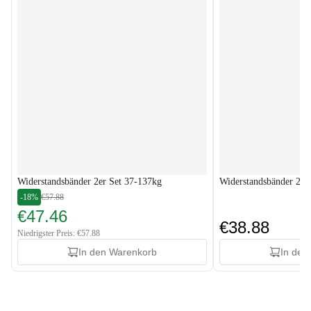
Widerstandsbänder 2er Set 37-137kg
Widerstandsbänder 2er
-18%
€57.88
€47.46
€38.88
Niedrigster Preis: €57.88
In den Warenkorb
In den