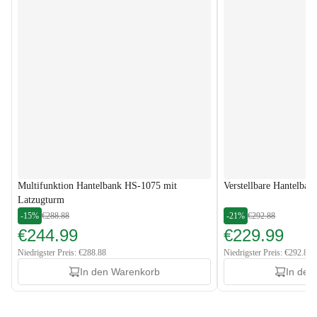
Multifunktion Hantelbank HS-1075 mit
Verstellbare Hantelban
Latzugturm
-15%
€288.88
-21%
€292.88
€244.99
€229.99
Niedrigster Preis: €288.88
Niedrigster Preis: €292.88
In den Warenkorb
In den