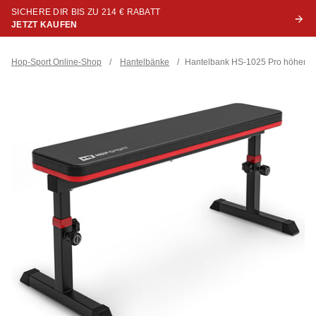
SICHERE DIR BIS ZU 214 € RABATT
JETZT KAUFEN
Hop-Sport Online-Shop
/
Hantelbänke
/
Hantelbank HS-1025 Pro höhenver