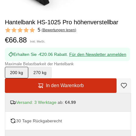
Hantelbank HS-1025 Pro höhenverstellbar
Reviews
5
(
Bewertungen lesen
)
5 out of 5 stars
€66.88
Inkl. MwSt.
Erhalten Sie -€20.06 Rabatt.
Für den Newsletter anmelden
Maximale Belastbarkeit der Hantelbank
200 kg
270 kg
In den Warenkorb
Versand: 3 Werktage
ab:
€4.99
30 Tage Rückgaberecht