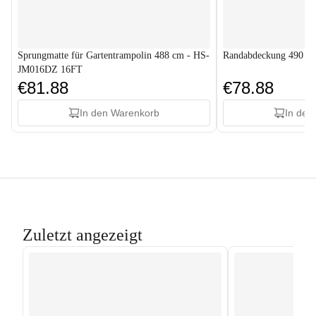
Sprungmatte für Gartentrampolin 488 cm - HS-
Randabdeckung 490 c
JM016DZ 16FT
€81.88
€78.88
In den Warenkorb
In den
Zuletzt angezeigt