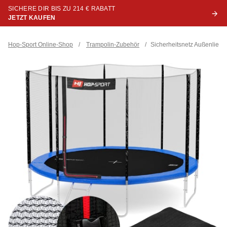
SICHERE DIR BIS ZU 214 € RABATT
JETZT KAUFEN
Hop-Sport Online-Shop
/
Trampolin-Zubehör
/
Sicherheitsnetz Außenliege