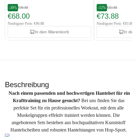
-30%
€96.88
-12%
€83.88
€68.00
€73.88
Niedrigster Preis: €96.88
Niedrigster Preis: €83.88
In den Warenkorb
In den
Beschreibung
Nach einem passenden und hochwertigen Hantelset für ein
Krafttraining zu Hause gesucht?
Bei uns finden Sie das
perfekte Set für ein professionelles Workout, mit dem alle
Muskelgruppen effektiv trainiert werden können. Die
angebotenen Sets bestehen aus hochqualitativen Kunststoff
Hantelscheiben und robusten Hantelstangen von Hop-Sport.