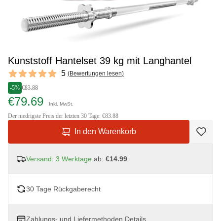
Kunststoff Hantelset 39 kg mit Langhantel
Reviews
5
(
Bewertungen lesen
)
5 out of 5 stars
-5%
€83.88
€79.69
Inkl. MwSt.
Der niedrigste Preis der letzten 30 Tage: €83.88
In den Warenkorb
Versand: 3 Werktage
ab:
€14.99
30 Tage Rückgaberecht
Zahlungs- und Liefermethoden
Details