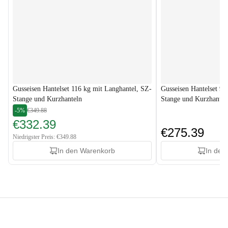
Gusseisen Hantelset 116 kg mit Langhantel, SZ-
Gusseisen Hantelset 96
Stange und Kurzhanteln
Stange und Kurzhantel
-5%
€349.88
€332.39
€275.39
Niedrigster Preis: €349.88
In den Warenkorb
In den