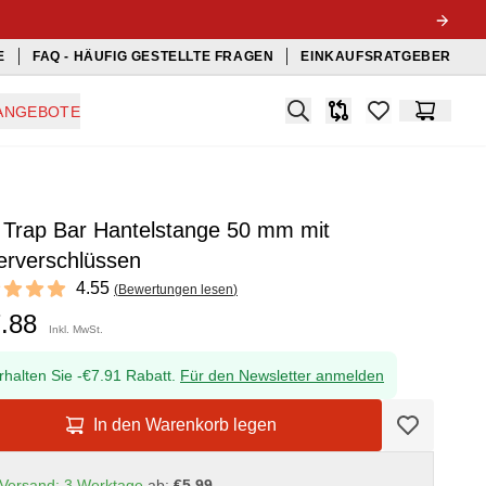
E
FAQ - HÄUFIG GESTELLTE FRAGEN
EINKAUFSRATGEBER
Search
ANGEBOTE
Produkt-Vergleichslis
items in favorit
Warenko
 Trap Bar Hantelstange 50 mm mit
erverschlüssen
ews
4.55
(
Bewertungen lesen
)
t of 5 stars
7.88
Inkl. MwSt.
rhalten Sie -€7.91 Rabatt.
Für den Newsletter anmelden
In den Warenkorb legen
Versand: 3 Werktage
ab:
€5.99