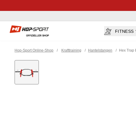
Hop-sport.at
FITNESS
OFFIZIELLER SHOP
Hop-Sport Online-Shop
/
Krafttraining
/
Hantelstangen
/
Hex Trap 