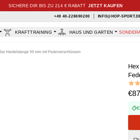
SICHERE DIR BIS ZU 214 € RABATT
JETZT KAUFEN
+49 40-228690200
INFO@HOP-SPORT.D
KRAFTTRAINING
HAUS UND GARTEN
SONDER
Bar Hantelstange 50 mm mit Federverschlüssen
Hex
Fed
Revi
4.55 ou
€8
E