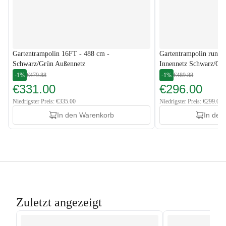
Gartentrampolin 16FT - 488 cm -
Gartentrampolin rund 
Schwarz/Grün Außennetz
Innennetz Schwarz/Gr
-1%
€479.88
-1%
€489.88
€331.00
€296.00
Niedrigster Preis: €335.00
Niedrigster Preis: €299.00
In den Warenkorb
In den
Zuletzt angezeigt