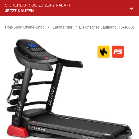
SICHERE DIR BIS ZU 214 € RABATT
JETZT KAUFEN
Hop-Sport Online-Shop
/
Laufbänder
/
Elektrisches Laufband HS-4000LB