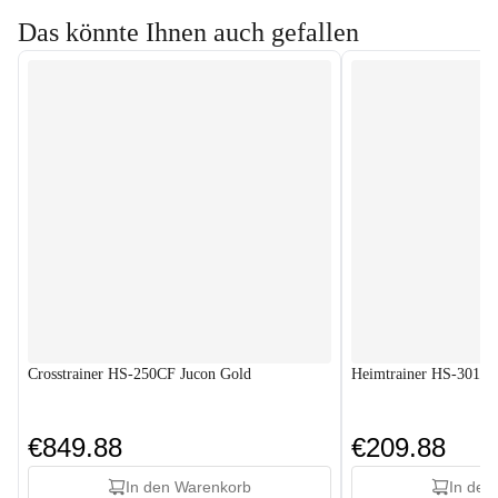
Das könnte Ihnen auch gefallen
Crosstrainer HS-250CF Jucon Gold
Heimtrainer HS-3010x
€849.88
€209.88
In den Warenkorb
In den