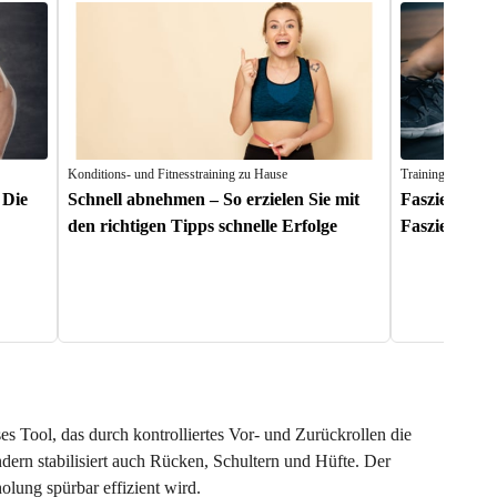
Konditions- und Fitnesstraining zu Hause
Trainingszubehör
 Die
Schnell abnehmen – So erzielen Sie mit
Faszientrain
den richtigen Tipps schnelle Erfolge
Faszienübun
es Tool, das durch kontrolliertes Vor- und Zurückrollen die
dern stabilisiert auch Rücken, Schultern und Hüfte. Der
lung spürbar effizient wird.