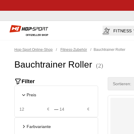
Hop-sport.at
FITNESS
OFFIZIELLER SHOP
Hop-Sport Online-Shop
/
Fitness-Zubehör
/
Bauchtrainer Roller
Bauchtrainer Roller
(2)
Product filte
Filter
Sortieren:
Preis
—
€
€
Farbvariante