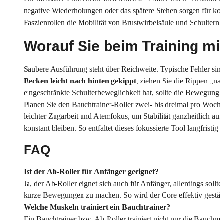
negative Wiederholungen oder das spätere Stehen sorgen für ko
Faszienrollen
die Mobilität von Brustwirbelsäule und Schultern,
Worauf Sie beim Training mi
Saubere Ausführung steht über Reichweite. Typische Fehler s
Becken leicht nach hinten gekippt
, ziehen Sie die Rippen „n
eingeschränkte Schulterbeweglichkeit hat, sollte die Bewegung
Planen Sie den Bauchtrainer-Roller zwei- bis dreimal pro Woch
leichter Zugarbeit und Atemfokus, um Stabilität ganzheitlich a
konstant bleiben. So entfaltet dieses fokussierte Tool langfristig
FAQ
Ist der Ab-Roller für Anfänger geeignet?
Ja, der Ab-Roller eignet sich auch für Anfänger, allerdings s
kurze Bewegungen zu machen. So wird der Core effektiv gestär
Welche Muskeln trainiert ein Bauchtrainer?
Ein Bauchtrainer bzw. Ab-Roller trainiert nicht nur die Bauc