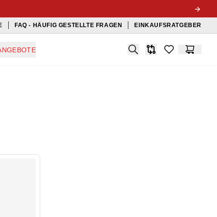
E
FAQ - HÄUFIG GESTELLTE FRAGEN
EINKAUFSRATGEBER
Search
ANGEBOTE
Produkt-Vergleichslis
items in favorit
Warenko