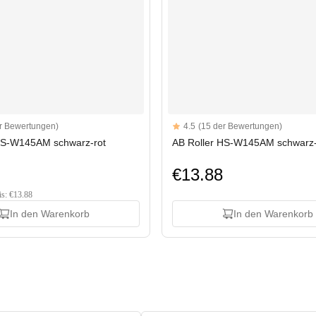
Reviews
r Bewertungen)
4.5
(15 der Bewertungen)
tars
4.5 out of 5 stars
HS-W145AM schwarz-rot
AB Roller HS-W145AM schwarz
€13.88
is: €13.88
In den Warenkorb
In den Warenkorb