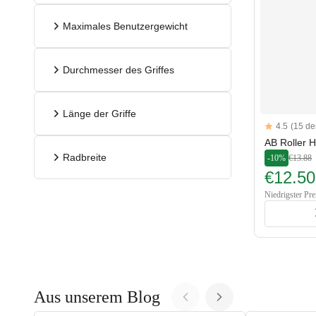
Maximales Benutzergewicht
Durchmesser des Griffes
Länge der Griffe
Reviews
4.5
(15 de
4.5 out of 5 s
AB Roller 
Radbreite
-10%
€13.88
€12.50
Niedrigster Pre
Aus unserem Blog