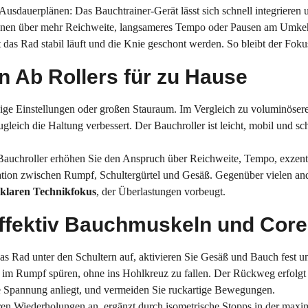
Ausdauerplänen: Das Bauchtrainer-Gerät lässt sich schnell integrieren
ionen über mehr Reichweite, langsameres Tempo oder Pausen am Umkeh
t das Rad stabil läuft und die Knie geschont werden. So bleibt der Fok
n Ab Rollers für zu Hause
dige Einstellungen oder großen Stauraum. Im Vergleich zu voluminösere
gleich die Haltung verbessert. Der Bauchroller ist leicht, mobil und schn
 Bauchroller erhöhen Sie den Anspruch über Reichweite, Tempo, exzent
ation zwischen Rumpf, Schultergürtel und Gesäß. Gegenüber vielen an
 klaren Technikfokus
, der Überlastungen vorbeugt.
ffektiv Bauchmuskeln und Core
s Rad unter den Schultern auf, aktivieren Sie Gesäß und Bauch fest un
 im Rumpf spüren, ohne ins Hohlkreuz zu fallen. Der Rückweg erfolgt
te Spannung anliegt, und vermeiden Sie ruckartige Bewegungen.
eren Wiederholungen an, ergänzt durch isometrische Stopps in der max