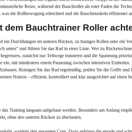
ntinuierliche Reize, während der Bauchroller als roter Faden die Techn
 was die Rollbewegung erleichtert und die Bauchmuskeln effizienter arb
t dem Bauchtrainer Roller achte
ind ein Durchhängen im unteren Rücken, zu hastiges Rollen oder ein
ach unten“ und führen Sie das Rad in einer Linie. Wer zu Rückenschme
 begrenzen, zunächst nur Teilwege trainieren und die Spannung priorisi
e ein, mit mindestens einem Pausentag zwischen intensiven Einheiten.
ufzubauen. Reinigen Sie das Rad regelmäßig, prüfen Sie die Griffe und 
 seinen Nutzen – effizient, kontrolliert und klar ausgerichtet auf einen 
ollte das Training langsam aufgebaut werden. Besonders am Anfang empf
kt, ohne den unteren Rücken zu überlasten.
hmuskeln, sondern den gesamten Core. Dazu gehören die gerade und sc