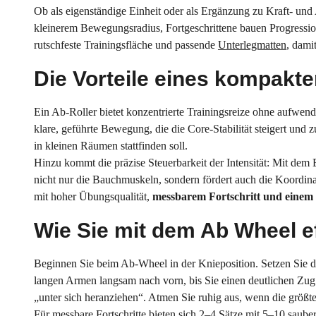
Ob als eigenständige Einheit oder als Ergänzung zu Kraft- und 
kleinerem Bewegungsradius, Fortgeschrittene bauen Progress
rutschfeste Trainingsfläche und passende
Unterlegmatten
, dami
Die Vorteile eines kompakte
Ein Ab-Roller bietet konzentrierte Trainingsreize ohne aufwen
klare, geführte Bewegung, die die Core-Stabilität steigert und zu
in kleinen Räumen stattfinden soll.
Hinzu kommt die präzise Steuerbarkeit der Intensität: Mit dem
nicht nur die Bauchmuskeln, sondern fördert auch die Koordin
mit hoher Übungsqualität,
messbarem Fortschritt und einem
Wie Sie mit dem Ab Wheel e
Beginnen Sie beim Ab-Wheel in der Knieposition. Setzen Sie da
langen Armen langsam nach vorn, bis Sie einen deutlichen Zug
„unter sich heranziehen“. Atmen Sie ruhig aus, wenn die größ
Für messbare Fortschritte bieten sich 2–4 Sätze mit 5–10 saub