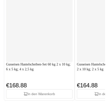
Gusseisen Hantelscheiben-Set 60 kg 2 x 10 kg;
Gusseisen Hantelscheib
6 x 5 kg; 4 x 2,5 kg
2 x 10 kg; 2 x 5 kg
€168.88
€164.88
In den Warenkorb
In den