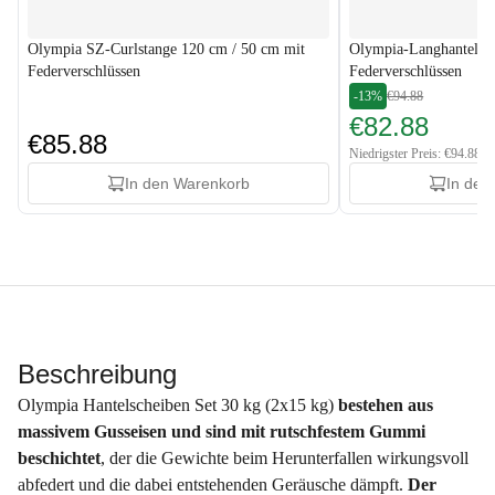
Olympia SZ-Curlstange 120 cm / 50 cm mit
Olympia-Langhantelst
Federverschlüssen
Federverschlüssen
-13%
€94.88
€82.88
€85.88
Niedrigster Preis: €94.88
In den Warenkorb
In den
Beschreibung
Olympia Hantelscheiben Set 30 kg (2x15 kg)
bestehen aus
massivem Gusseisen
und sind mit rutschfestem Gummi
beschichtet
, der die Gewichte beim Herunterfallen wirkungsvoll
abfedert und die dabei entstehenden Geräusche dämpft.
Der