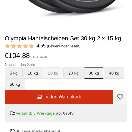
Olympia Hantelscheiben-Set 30 kg 2 x 15 kg
Reviews
4.55
(
Bewertungen lesen
)
4.55 out of 5 stars
€104.88
Inkl. MwSt.
Gewicht des Sets
5 kg
10 kg
20 kg
20 kg
30 kg
40 kg
50 kg
In den Warenkorb
Versand: 3 Werktage
ab:
€7.49
30 Tage Rückgaberecht