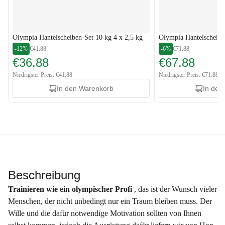
Olympia Hantelscheiben-Set 10 kg 4 x 2,5 kg
Olympia Hantelscheibe
-12%
€41.88
-6%
€71.88
€36.88
€67.88
Niedrigster Preis: €41.88
Niedrigster Preis: €71.88
In den Warenkorb
In den
Beschreibung
Trainieren wie ein olympischer Profi
, das ist der Wunsch vieler
Menschen, der nicht unbedingt nur ein Traum bleiben muss. Der
Wille und die dafür notwendige Motivation sollten von Ihnen