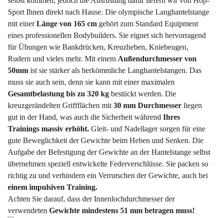
selbst kommen, jedoch die Ausrüstung dafür liefern wir von Hop-
Sport Ihnen direkt nach Hause. Die olympische Langhantelstange
mit einer
Länge von 165 cm
gehört zum Standard Equipment
eines professionellen Bodybuilders. Sie eignet sich hervorragend
für Übungen wie Bankdrücken, Kreuzheben, Kniebeugen,
Rudern und vieles mehr. Mit einem
Außendurchmesser von
50mm
ist sie stärker als herkömmliche Langhantelstangen. Das
muss sie auch sein, denn sie kann mit einer maximalen
Gesamtbelastung bis zu 320 kg
bestückt werden. Die
kreuzgerändelten Griffflächen mit
30 mm Durchmesser
liegen
gut in der Hand, was auch die Sicherheit während
Ihres
Trainings massiv erhöht.
Gleit- und Nadellager sorgen für eine
gute Beweglichkeit der Gewichte beim Heben und Senken. Die
Aufgabe der Befestigung der Gewichte an der Hantelstange selbst
übernehmen speziell entwickelte Federverschlüsse. Sie packen so
richtig zu und verhindern ein Verrutschen der Gewichte, auch bei
einem impulsiven Training.
Achten Sie darauf, dass der Innenlochdurchmesser der
verwendeten
Gewichte mindestens 51 mm betragen muss!