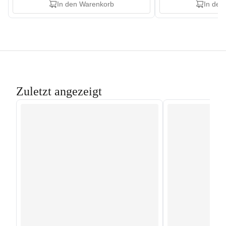
In den Warenkorb
In den
Zuletzt angezeigt