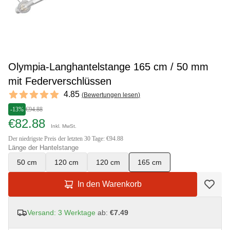
Olympia-Langhantelstange 165 cm / 50 mm
mit Federverschlüssen
Reviews
4.85
(
Bewertungen lesen
)
4.85 out of 5 stars
-13%
€94.88
€82.88
Inkl. MwSt.
Der niedrigste Preis der letzten 30 Tage: €94.88
Länge der Hantelstange
50 cm
120 cm
120 cm
165 cm
In den Warenkorb
Versand: 3 Werktage
ab:
€7.49