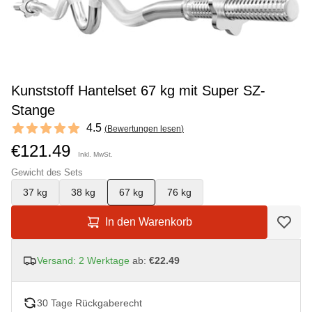
Kunststoff Hantelset 67 kg mit Super SZ-
Stange
Reviews
4.5
(
Bewertungen lesen
)
4.5 out of 5 stars
€121.49
Inkl. MwSt.
Gewicht des Sets
37 kg
38 kg
67 kg
76 kg
In den Warenkorb
Versand: 2 Werktage
ab:
€22.49
30 Tage Rückgaberecht