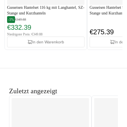
Gusseisen Hantelset 116 kg mit Langhantel, SZ-
Gusseisen Hantelset 96
Stange und Kurzhanteln
Stange und Kurzhantel
-5%
€349.88
€332.39
€275.39
Niedrigster Preis: €349.88
In den Warenkorb
In den
Zuletzt angezeigt