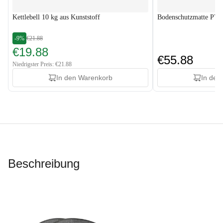
Kettlebell 10 kg aus Kunststoff
Bodenschutzmatte PV
-9%
€21.88
€19.88
€55.88
Niedrigster Preis: €21.88
In den Warenkorb
In den
Beschreibung