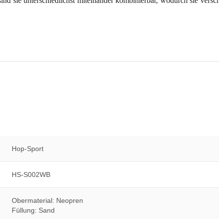
 sind sie unterschiedlichst miteinander kombinierbar, wodurch sie ve
Hop-Sport
HS-S002WB
Obermaterial: Neopren
Füllung: Sand