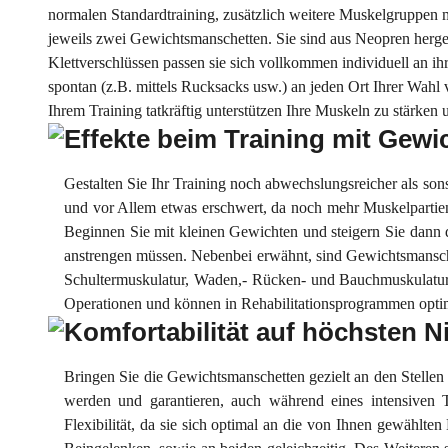
normalen Standardtraining, zusätzlich weitere Muskelgruppen mit
jeweils zwei Gewichtsmanschetten. Sie sind aus Neopren herges
Klettverschlüssen passen sie sich vollkommen individuell an i
spontan (z.B. mittels Rucksacks usw.) an jeden Ort Ihrer Wa
Ihrem Training tatkräftig unterstützen Ihre Muskeln zu stärken 
Effekte beim Training mit Gew
Gestalten Sie Ihr Training noch abwechslungsreicher als so
und vor Allem etwas erschwert, da noch mehr Muskelpartien
Beginnen Sie mit kleinen Gewichten und steigern Sie dann 
anstrengen müssen. Nebenbei erwähnt, sind Gewichtsmanschet
Schultermuskulatur, Waden,- Rücken- und Bauchmuskulatur h
Operationen und können in Rehabilitationsprogrammen optim
Komfortabilität auf höchsten N
Bringen Sie die Gewichtsmanschetten gezielt an den Stellen 
werden und garantieren, auch während eines intensiven T
Flexibilität, da sie sich optimal an die von Ihnen gewähl