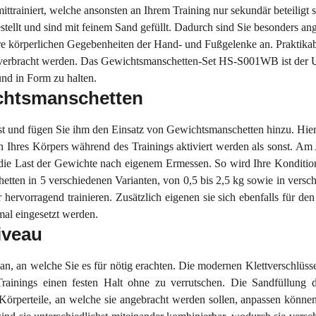
trainiert, welche ansonsten an Ihrem Training nur sekundär beteiligt s
tellt und sind mit feinem Sand gefüllt. Dadurch sind Sie besonders an
hre körperlichen Gegebenheiten der Hand- und Fußgelenke an. Praktikabe
hl verbracht werden. Das Gewichtsmanschetten-Set HS-S001WB ist der U
und in Form zu halten.
ichtsmanschetten
nst und fügen Sie ihm den Einsatz von Gewichtsmanschetten hinzu. Hier
 Ihres Körpers während des Trainings aktiviert werden als sonst. Am
die Last der Gewichte nach eigenem Ermessen. So wird Ihre Kondition
ten in 5 verschiedenen Varianten, von 0,5 bis 2,5 kg sowie in verschi
ervorragend trainieren. Zusätzlich eigenen sie sich ebenfalls für 
al eingesetzt werden.
iveau
an, an welche Sie es für nötig erachten. Die modernen Klettverschlüss
rainings einen festen Halt ohne zu verrutschen. Die Sandfüllung 
ten Körperteile, an welche sie angebracht werden sollen, anpassen kö