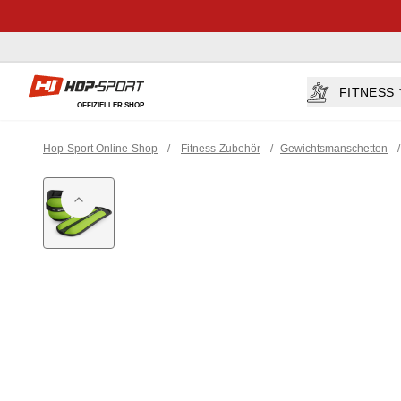
Hop-sport.at
FITNESS
OFFIZIELLER SHOP
Hop-Sport Online-Shop
/
Fitness-Zubehör
/
Gewichtsmanschetten
/