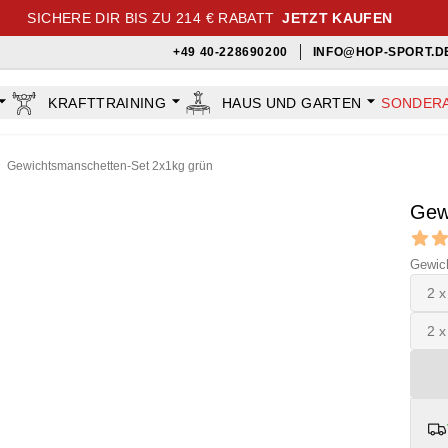
SICHERE DIR BIS ZU 214 € RABATT
JETZT KAUFEN
+49 40-228690200
INFO@HOP-SPORT.D
KRAFTTRAINING
HAUS UND GARTEN
SONDER
Gewichtsmanschetten-Set 2x1kg grün
Gew
Revi
4.7 out
Gewic
2 x
2 x