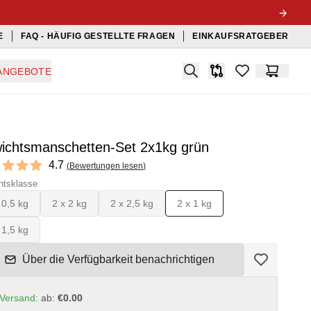
E
FAQ - HÄUFIG GESTELLTE FRAGEN
EINKAUFSRATGEBER
Search
ANGEBOTE
Produkt-Vergleichslis
items in favorit
Warenko
ichtsmanschetten-Set 2x1kg grün
ews
4.7
(
Bewertungen lesen
)
 of 5 stars
htsklasse
 0,5 kg
2 x 2 kg
2 x 2,5 kg
2 x 1 kg
 1,5 kg
Über die Verfügbarkeit benachrichtigen
Versand:
ab:
€0.00