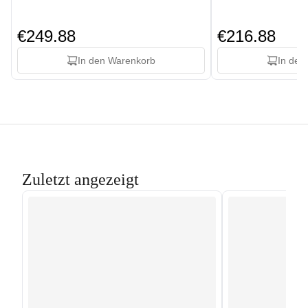
€249.88
€216.88
In den Warenkorb
In den
Zuletzt angezeigt