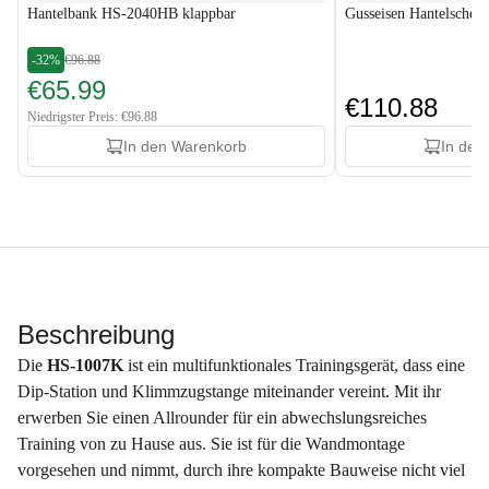
Hantelbank HS-2040HB klappbar
Gusseisen Hantelscheib
-32%
€96.88
€65.99
€110.88
Niedrigster Preis: €96.88
In den Warenkorb
In den
Beschreibung
Die
HS-1007K
ist ein multifunktionales Trainingsgerät, dass eine
Dip-Station und Klimmzugstange miteinander vereint. Mit ihr
erwerben Sie einen Allrounder für ein abwechslungsreiches
Training von zu Hause aus. Sie ist für die Wandmontage
vorgesehen und nimmt, durch ihre kompakte Bauweise nicht viel