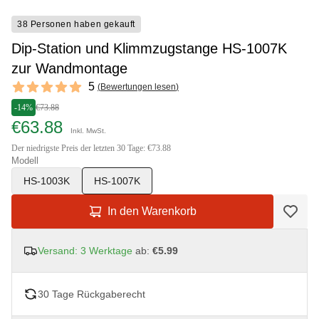
38 Personen haben gekauft
Dip-Station und Klimmzugstange HS-1007K
zur Wandmontage
Reviews
5
(
Bewertungen lesen
)
5 out of 5 stars
-14%
€73.88
€63.88
Inkl. MwSt.
Der niedrigste Preis der letzten 30 Tage: €73.88
Modell
HS-1003K
HS-1007K
In den Warenkorb
Versand: 3 Werktage
ab:
€5.99
30 Tage Rückgaberecht