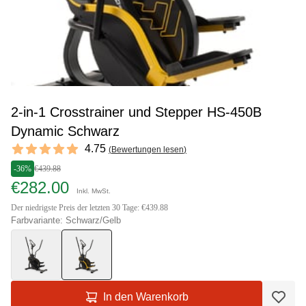
2-in-1 Crosstrainer und Stepper HS-450B
Dynamic Schwarz
Reviews
4.75
(
Bewertungen lesen
)
4.75 out of 5 stars
-36%
€439.88
€282.00
Inkl. MwSt.
Der niedrigste Preis der letzten 30 Tage: €439.88
Farbvariante: Schwarz/Gelb
In den Warenkorb