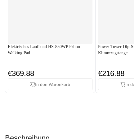
Elektrisches Laufband HS-850WP Primo
Power Tower Dip-Stat
Walking Pad
Klimmzugstange
€369.88
€216.88
In den Warenkorb
In den
Beschreibung