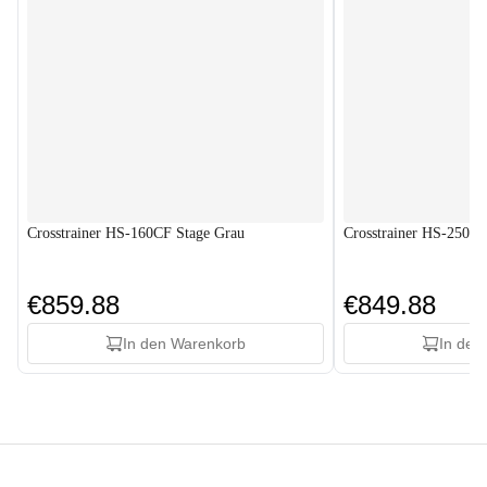
Crosstrainer HS-160CF Stage Grau
Crosstrainer HS-250C
€859.88
€849.88
In den Warenkorb
In den