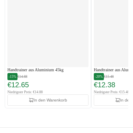
Handtrainer aus Aluminium 45kg
Handtrainer aus Alum
-15%
€14.88
-20%
€15.48
€12.65
€12.38
Niedrigster Preis: €14.88
Niedrigster Preis: €15.48
In den Warenkorb
In den