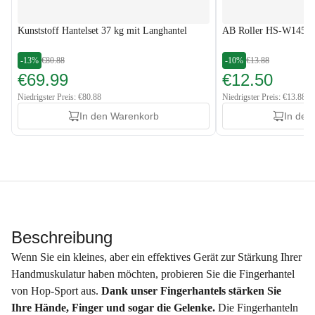
Kunststoff Hantelset 37 kg mit Langhantel
AB Roller HS-W145AM
-13%
€80.88
-10%
€13.88
€69.99
€12.50
Niedrigster Preis: €80.88
Niedrigster Preis: €13.88
In den Warenkorb
In den
Beschreibung
Wenn Sie ein kleines, aber ein effektives Gerät zur Stärkung Ihrer
Handmuskulatur haben möchten, probieren Sie die Fingerhantel
von Hop-Sport aus.
Dank unser Fingerhantels stärken Sie
Ihre Hände, Finger und sogar die Gelenke.
Die Fingerhanteln