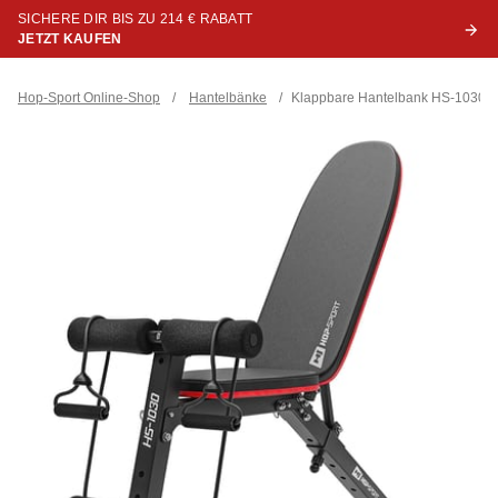
SICHERE DIR BIS ZU 214 € RABATT
JETZT KAUFEN
Hop-Sport Online-Shop
/
Hantelbänke
/
Klappbare Hantelbank HS-1030 mi