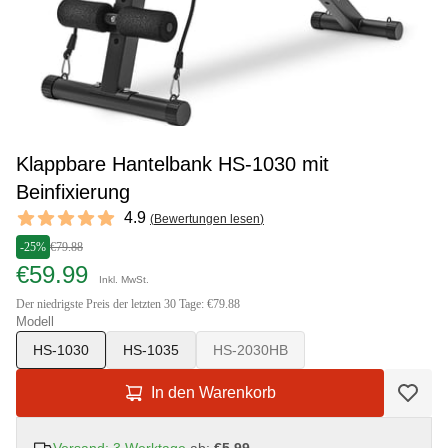
Klappbare Hantelbank HS-1030 mit
Beinfixierung
Reviews
4.9
(
Bewertungen lesen
)
4.9 out of 5 stars
-25%
€79.88
€59.99
Inkl. MwSt.
Der niedrigste Preis der letzten 30 Tage: €79.88
Modell
HS-1030
HS-1035
HS-2030HB
In den Warenkorb