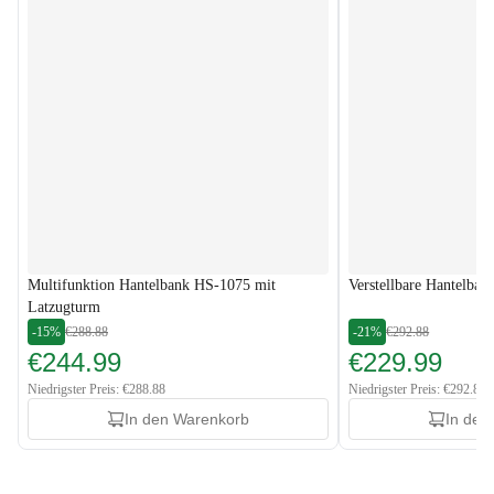
Multifunktion Hantelbank HS-1075 mit
Verstellbare Hantelban
Latzugturm
-15%
€288.88
-21%
€292.88
€244.99
€229.99
Niedrigster Preis: €288.88
Niedrigster Preis: €292.88
In den Warenkorb
In den