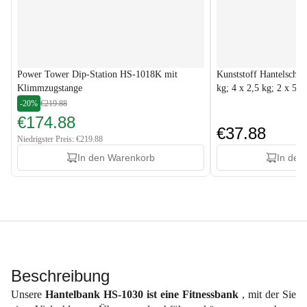
Power Tower Dip-Station HS-1018K mit
Kunststoff Hantelschei
Klimmzugstange
kg; 4 x 2,5 kg; 2 x 5 k
-20%
€219.88
€174.88
€37.88
Niedrigster Preis: €219.88
In den Warenkorb
In den
Beschreibung
Unsere
Hantelbank HS-1030 ist eine Fitnessbank
, mit der Sie