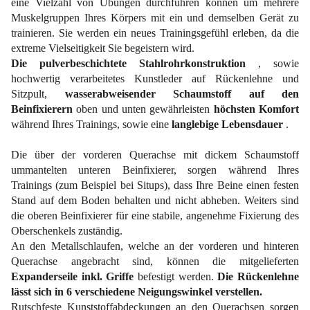
eine Vielzahl von Übungen durchführen können um mehrere
Muskelgruppen Ihres Körpers mit ein und demselben Gerät zu
trainieren. Sie werden ein neues Trainingsgefühl erleben, da die
extreme Vielseitigkeit Sie begeistern wird.
Die pulverbeschichtete Stahlrohrkonstruktion
, sowie
hochwertig verarbeitetes Kunstleder auf Rückenlehne und
Sitzpult,
wasserabweisender Schaumstoff auf den
Beinfixierern
oben und unten gewährleisten
höchsten Komfort
während Ihres Trainings, sowie eine
langlebige Lebensdauer
.
Die über der vorderen Querachse mit dickem Schaumstoff
ummantelten unteren Beinfixierer, sorgen während Ihres
Trainings (zum Beispiel bei Situps), dass Ihre Beine einen festen
Stand auf dem Boden behalten und nicht abheben. Weiters sind
die oberen Beinfixierer für eine stabile, angenehme Fixierung des
Oberschenkels zuständig.
An den Metallschlaufen, welche an der vorderen und hinteren
Querachse angebracht sind, können die mitgelieferten
Expanderseile
inkl. Griffe
befestigt werden.
Die Rückenlehne
lässt sich in 6 verschiedene Neigungswinkel verstellen.
Rutschfeste Kunststoffabdeckungen an den Querachsen sorgen